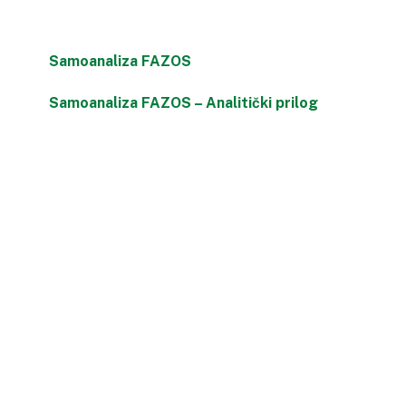
Skip
to
content
Samoanaliza FAZOS
Samoanaliza FAZOS – Analitički prilog