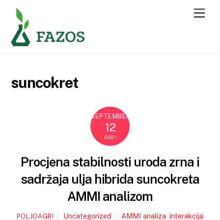
Skip
Men
to
content
suncokret
SEPTEMBER
12
2021
Procjena stabilnosti uroda zrna i
sadržaja ulja hibrida suncokreta
AMMI analizom
Uncategorized
AMMI analiza
,
interakcija
POLJOAGRI